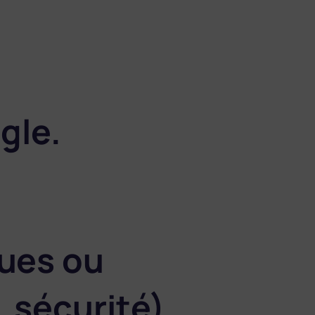
gle.
ques ou
 sécurité).