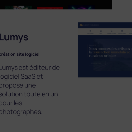
Lumys
création site logiciel
Lumys est éditeur de
logiciel SaaS et
propose une
solution toute en un
pour les
photographes.