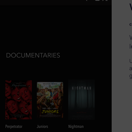
c
l
U
a
g